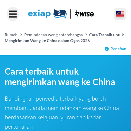
Rumah
Pemindahan wang antarabangsa
Cara Terbaik untuk
Mengirimkan Wang ke China dalam Ogos 2026
Penafian
Cara terbaik untuk
mengirimkan wang ke China
Bandingkan penyedia terbaik yang boleh
membantu anda memindahkan wang ke China
berdasarkan kelajuan, yuran dan kadar
pertukaran