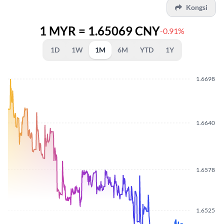
Kongsi
1 MYR = 1.65069 CNY
-0.91%
1D
1W
1M
6M
YTD
1Y
1.6698
1.6640
1.6578
1.6525