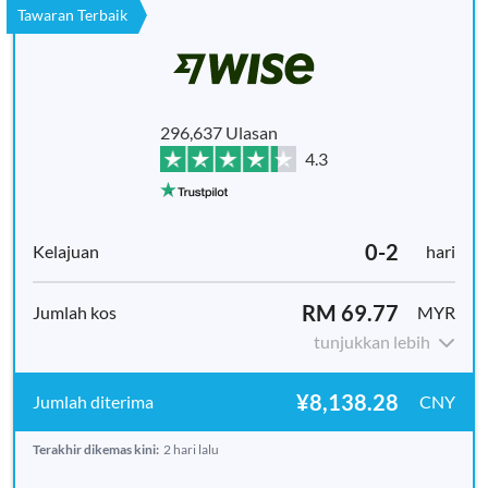
Tawaran Terbaik
296,637 Ulasan
4.3
0-2
hari
RM 69.77
MYR
tunjukkan lebih
¥8,138.28
CNY
Terakhir dikemas kini:
2 hari lalu