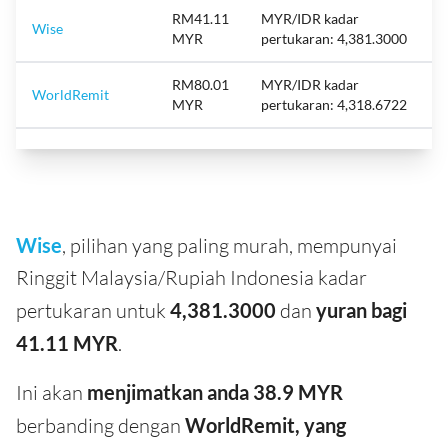
RM41.11
MYR/IDR kadar
Wise
MYR
pertukaran: 4,381.3000
RM80.01
MYR/IDR kadar
WorldRemit
MYR
pertukaran: 4,318.6722
Wise
, pilihan yang paling murah, mempunyai
Ringgit Malaysia/Rupiah Indonesia kadar
pertukaran untuk
4,381.3000
dan
yuran bagi
41.11 MYR
.
Ini akan
menjimatkan anda 38.9 MYR
berbanding dengan
WorldRemit, yang