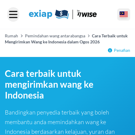
Rumah
Pemindahan wang antarabangsa
Cara Terbaik untuk
Mengirimkan Wang ke Indonesia dalam Ogos 2026
Penafian
Cara terbaik untuk
mengirimkan wang ke
Indonesia
Bandingkan penyedia terbaik yang boleh
membantu anda memindahkan wang ke
Indonesia berdasarkan kelajuan, yuran dan