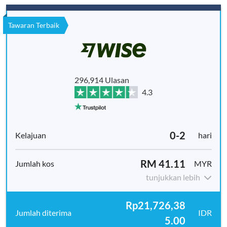
Tawaran Terbaik
296,914 Ulasan
4.3
0-2
hari
RM 41.11
MYR
tunjukkan lebih
Rp21,726,38
IDR
5.00