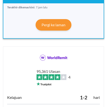
Terakhir dikemas kini:
7 jam lalu
Pergi ke laman
95,361 Ulasan
4
1-2
hari