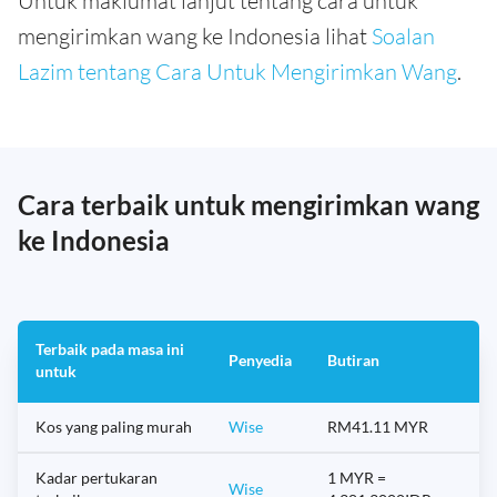
Untuk maklumat lanjut tentang cara untuk
mengirimkan wang ke Indonesia lihat
Soalan
Lazim tentang Cara Untuk Mengirimkan Wang
.
Cara terbaik untuk mengirimkan wang
ke Indonesia
Terbaik pada masa ini
Penyedia
Butiran
untuk
Kos yang paling murah
Wise
RM41.11 MYR
Kadar pertukaran
1 MYR =
Wise