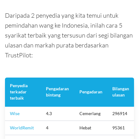
Daripada 2 penyedia yang kita temui untuk
pemindahan wang ke Indonesia, inilah cara 5
syarikat terbaik yang tersusun dari segi bilangan
ulasan dan markah purata berdasarkan
TrustPilot:
Penyedia
Pengadaran
Bilangan
terkadar
Pengadaran
bintang
ulasan
terbaik
Wise
4.3
Cemerlang
296914
WorldRemit
4
Hebat
95361